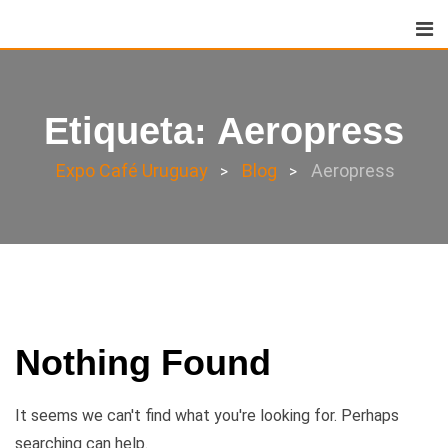
Skip
to
content
Etiqueta:
Aeropress
Expo Café Uruguay
Blog
Aeropress
>
>
Nothing Found
It seems we can't find what you're looking for. Perhaps
searching can help.