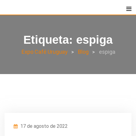
Skip
to
content
Etiqueta:
espiga
Expo Café Uruguay
Blog
espiga
>
>
17 de agosto de 2022