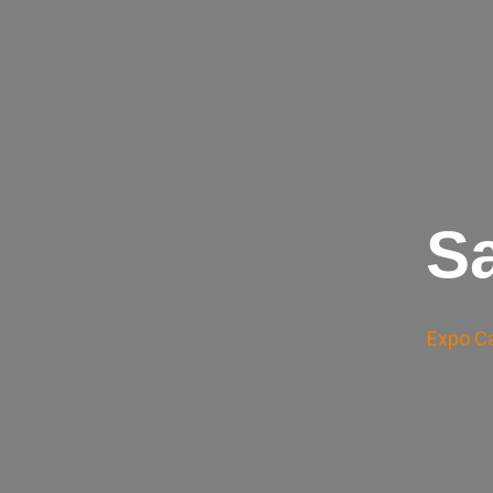
Skip
to
content
S
Expo C