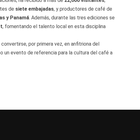
diciones, ha recibido a más de
22,000 visitantes
,
ntes de
siete embajadas
, y productores de café de
uras y Panamá
. Además, durante las tres ediciones se
rt
, fomentando el talento local en esta disciplina
convertirse, por primera vez, en anfitriona del
 un evento de referencia para la cultura del café a