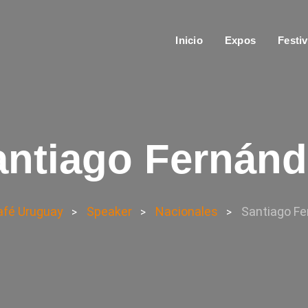
Inicio
Expos
Festiv
antiago Fernánd
afé Uruguay
Speaker
Nacionales
Santiago F
>
>
>