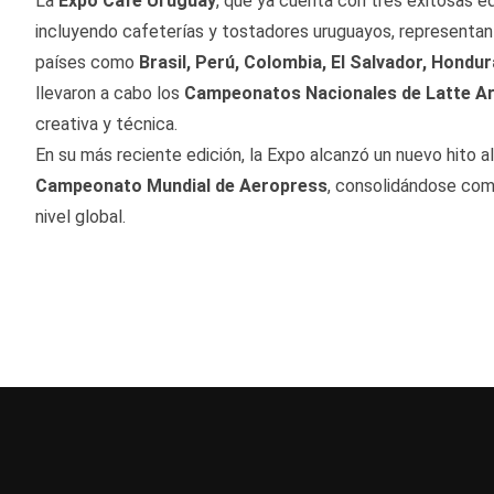
La
Expo Café Uruguay
, que ya cuenta con tres exitosas e
incluyendo cafeterías y tostadores uruguayos, representa
países como
Brasil, Perú, Colombia, El Salvador, Hond
llevaron a cabo los
Campeonatos Nacionales de Latte A
creativa y técnica.
En su más reciente edición, la Expo alcanzó un nuevo hito al 
Campeonato Mundial de Aeropress
, consolidándose como
nivel global.